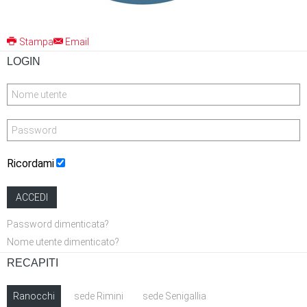
Stampa
Email
LOGIN
Ricordami
ACCEDI
Password dimenticata?
Nome utente dimenticato?
RECAPITI
Ranocchi
sede Rimini
sede Senigallia