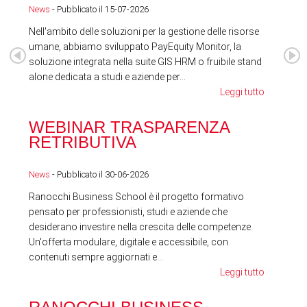
News
- Pubblicato il 15-07-2026
News
Nell'ambito delle soluzioni per la gestione delle risorse
umane, abbiamo sviluppato PayEquity Monitor, la
soluzione integrata nella suite GIS HRM o fruibile stand
alone dedicata a studi e aziende per...
Leggi tutto
WEBINAR TRASPARENZA
FES
RETRIBUTIVA
LA
News
- Pubblicato il 30-06-2026
News
Ranocchi Business School è il progetto formativo
pensato per professionisti, studi e aziende che
desiderano investire nella crescita delle competenze.
Un'offerta modulare, digitale e accessibile, con
contenuti sempre aggiornati e...
Leggi tutto
RA