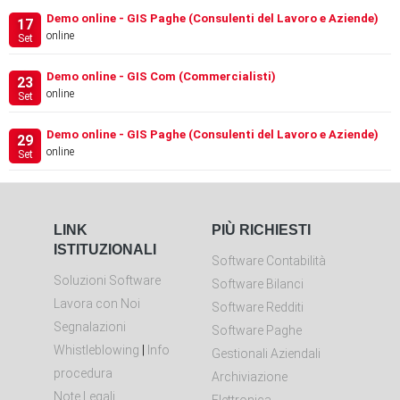
Demo online - GIS Paghe (Consulenti del Lavoro e Aziende)
17
online
Set
Demo online - GIS Com (Commercialisti)
23
online
Set
Demo online - GIS Paghe (Consulenti del Lavoro e Aziende)
29
online
Set
LINK
PIÙ RICHIESTI
ISTITUZIONALI
Software Contabilità
Soluzioni Software
Software Bilanci
Lavora con Noi
Software Redditi
Segnalazioni
Software Paghe
Whistleblowing
|
Info
Gestionali Aziendali
procedura
Archiviazione
Note Legali
Elettronica