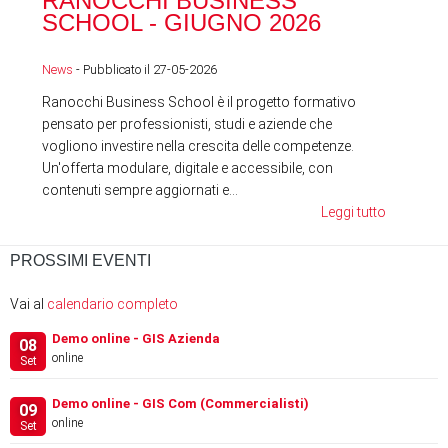
RANOCCHI BUSINESS
SC
SCHOOL - GIUGNO 2026
News
News
- Pubblicato il 27-05-2026
Ranocchi Business School è il progetto formativo
pensato per professionisti, studi e aziende che
vogliono investire nella crescita delle competenze.
Un'offerta modulare, digitale e accessibile, con
contenuti sempre aggiornati e...
Leggi tutto
PROSSIMI EVENTI
Vai al
calendario completo
Demo online - GIS Azienda
08
online
Set
Demo online - GIS Com (Commercialisti)
09
online
Set