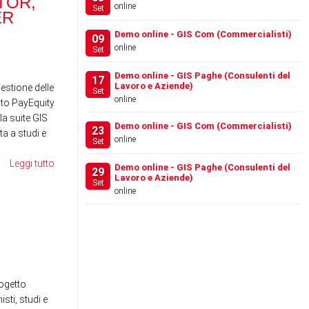
TOR,
RANOCCHI SOFTWARE
RA
online
Set
ER
ACQUISISCE IL 100% DI
SCH
…
Demo online - GIS Com (Commercialisti)
09
online
Set
News
News
Demo online - GIS Paghe (Consulenti del
17
Lavoro e Aziende)
gestione delle
Set
online
to PayEquity
la suite GIS
Demo online - GIS Com (Commercialisti)
23
a a studi e
online
Set
Leggi tutto
Demo online - GIS Paghe (Consulenti del
29
Lavoro e Aziende)
Set
online
FESTIVAL DEL LAVORO
WE
2026 - LA GIS REVOLU…
SE
RE
News
News
ogetto
sti, studi e