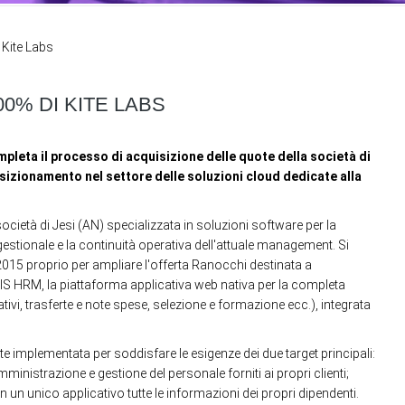
 Kite Labs
0% DI KITE LABS
pleta il processo di acquisizione delle quote della società di
posizionamento nel settore delle soluzioni cloud dedicate alla
società di Jesi (AN) specializzata in soluzioni software per la
stionale e la continuità operativa dell'attuale management. Si
l 2015 proprio per ampliare l'offerta Ranocchi destinata a
GIS HRM, la piattaforma applicativa web nativa per la completa
ativi, trasferte e note spese, selezione e formazione ecc.), integrata
te implementata per soddisfare le esigenze dei due target principali:
mministrazione e gestione del personale forniti ai propri clienti;
in un unico applicativo tutte le informazioni dei propri dipendenti.