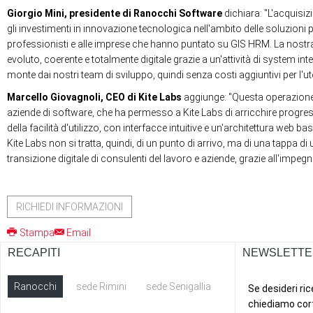
Giorgio Mini, presidente di Ranocchi Software
dichiara: "L'acquisiz
gli investimenti in innovazione tecnologica nell'ambito delle soluzioni 
professionisti e alle imprese che hanno puntato su GIS HRM. La nostra vo
evoluto, coerente e totalmente digitale grazie a un'attività di system in
monte dai nostri team di sviluppo, quindi senza costi aggiuntivi per l'ute
Marcello Giovagnoli, CEO di Kite Labs
aggiunge: "Questa operazione s
aziende di software, che ha permesso a Kite Labs di arricchire progre
della facilità d'utilizzo, con interfacce intuitive e un'architettura web
Kite Labs non si tratta, quindi, di un punto di arrivo, ma di una tappa 
transizione digitale di consulenti del lavoro e aziende, grazie all'impe
RICHIEDI INFORMAZIONI
Stampa
Email
RECAPITI
NEWSLETTE
Ranocchi
sede Rimini
sede Senigallia
ext