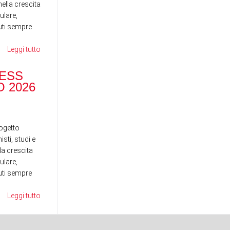
ella crescita
ulare,
nuti sempre
Leggi tutto
RANOCCHI BUSINESS
SCHOOL - MAGGIO 2026
ESS
DI
 2026
ST
News
News
ogetto
sti, studi e
la crescita
ulare,
nuti sempre
Leggi tutto