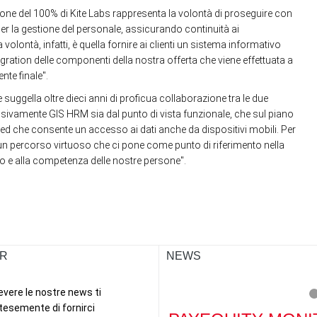
ione del 100% di Kite Labs rappresenta la volontà di proseguire con
per la gestione del personale, assicurando continuità ai
lontà, infatti, è quella fornire ai clienti un sistema informativo
tegration delle componenti della nostra offerta che viene effettuata a
nte finale".
uggella oltre dieci anni di proficua collaborazione tra le due
ssivamente GIS HRM sia dal punto di vista funzionale, che sul piano
 based che consente un accesso ai dati anche da dispositivi mobili. Per
di un percorso virtuoso che ci pone come punto di riferimento nella
gno e alla competenza delle nostre persone".
R
NEWS