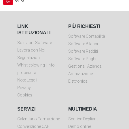
online
Set
LINK
PIÙ RICHIESTI
ISTITUZIONALI
Software Contabilità
Soluzioni Software
Software Bilanci
Lavora con Noi
Software Redditi
Segnalazioni
Software Paghe
Whistleblowing
|
Info
Gestionali Aziendali
procedura
Archiviazione
Note Legali
Elettronica
Privacy
Cookies
SERVIZI
MULTIMEDIA
Calendario Formazione
Scarica Depliant
Convenzione CAF
Demo online