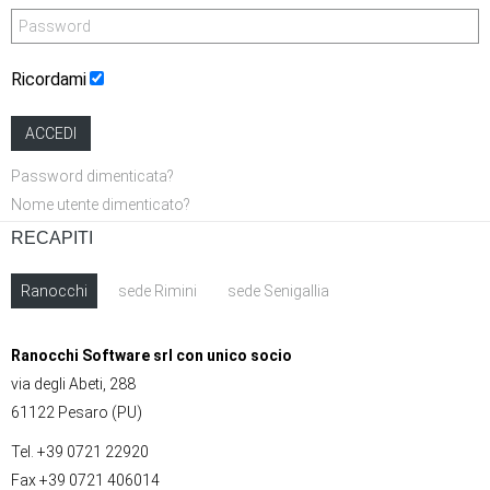
Ricordami
ACCEDI
Password dimenticata?
Nome utente dimenticato?
RECAPITI
Ranocchi
sede Rimini
sede Senigallia
Ranocchi Software srl con unico socio
via degli Abeti, 288
61122 Pesaro (PU)
Tel. +39 0721 22920
Fax +39 0721 406014