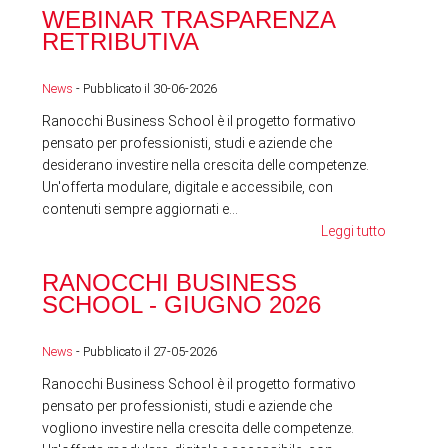
WEBINAR TRASPARENZA
FES
RETRIBUTIVA
LA
News
- Pubblicato il 30-06-2026
News
Ranocchi Business School è il progetto formativo
pensato per professionisti, studi e aziende che
desiderano investire nella crescita delle competenze.
Un'offerta modulare, digitale e accessibile, con
contenuti sempre aggiornati e...
Leggi tutto
RA
RANOCCHI BUSINESS
SC
SCHOOL - GIUGNO 2026
News
News
- Pubblicato il 27-05-2026
Ranocchi Business School è il progetto formativo
pensato per professionisti, studi e aziende che
vogliono investire nella crescita delle competenze.