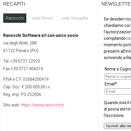
RECAPITI
NEWSLETTE
Ranocchi
sede Rimini
sede Senigallia
ext
Ranocchi Software srl con unico socio
via degli Abeti, 288
61122 Pesaro (PU)
Tel. +39 0721 22920
Fax +39 0721 406014
P.IVA e C.F. 02684200419
Cap. Soc. € 200.000,00 i.v.
Reg. Imp. PS-252006
Sito web:
https://www.ranocchi.it