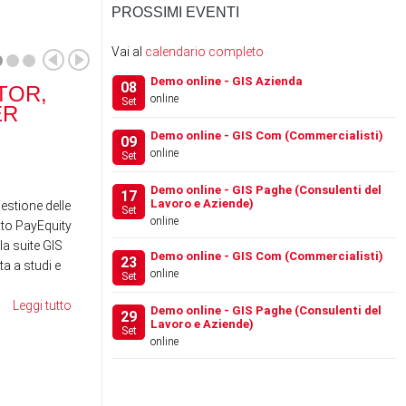
PROSSIMI EVENTI
Vai al
calendario completo
Demo online - GIS Azienda
08
TOR,
RANOCCHI SOFTWARE
RA
online
Set
ER
ACQUISISCE IL 100% DI
SCH
…
Demo online - GIS Com (Commercialisti)
09
online
Set
News
News
Demo online - GIS Paghe (Consulenti del
17
Lavoro e Aziende)
gestione delle
Set
online
to PayEquity
la suite GIS
Demo online - GIS Com (Commercialisti)
23
a a studi e
online
Set
Leggi tutto
Demo online - GIS Paghe (Consulenti del
29
Lavoro e Aziende)
Set
online
FESTIVAL DEL LAVORO
WE
2026 - LA GIS REVOLU…
SE
RE