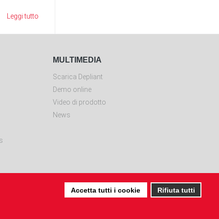
Leggi tutto
MULTIMEDIA
Scarica Depliant
Demo online
Video di prodotto
News
s
Accetta tutti i cookie
Rifiuta tutti
 (PU)