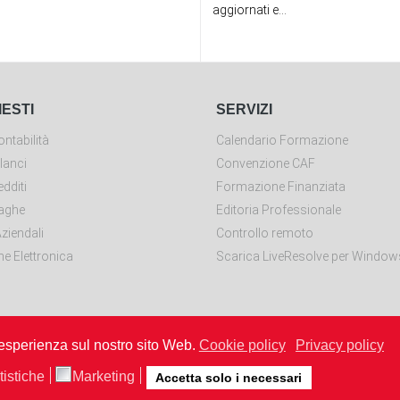
aggiornati e...
IESTI
SERVIZI
ntabilità
Calendario Formazione
lanci
Convenzione CAF
dditi
Formazione Finanziata
aghe
Editoria Professionale
ziendali
Controllo remoto
ne Elettronica
Scarica LiveResolve per Window
 esperienza sul nostro sito Web.
Cookie policy
Privacy policy
cchi Software srl con socio unico - via degli Abeti, 288 - 61122 Pesaro
Tel. 0721 22920 P.Iva 02684200419 - REA PU-252006
tistiche
Marketing
Accetta solo i necessari