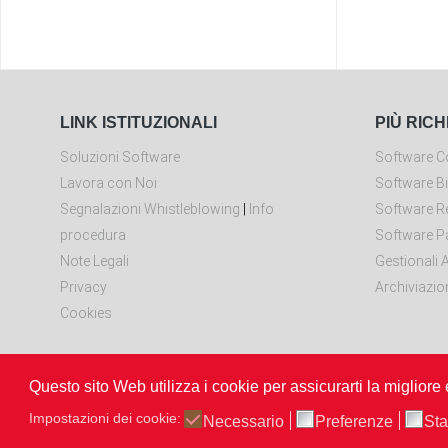
LINK ISTITUZIONALI
PIÙ RICH
Soluzioni Software
Software Co
Lavora con Noi
Software Bi
Segnalazioni Whistleblowing
|
Info
Software Re
procedura
Software P
Note Legali
Gestionali A
Privacy
Archiviazio
Cookies
Questo sito Web utilizza i cookie per assicurarti la migliore
Rano
Impostazioni dei cookie:
Necessario
Preferenze
Sta