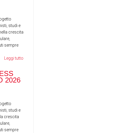
News
News
ogetto
sti, studi e
ella crescita
ulare,
nuti sempre
Leggi tutto
RANOCCHI BUSINESS
SCHOOL - MAGGIO 2026
ESS
DI
 2026
ST
News
News
ogetto
sti, studi e
la crescita
ulare,
nuti sempre