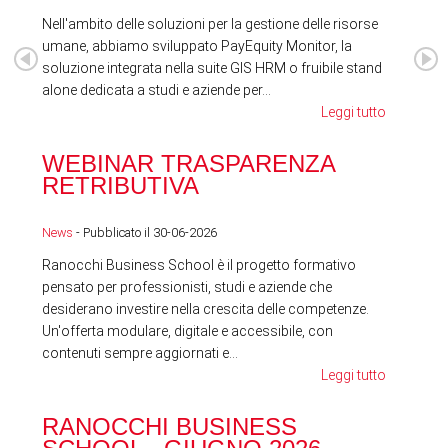
Nell'ambito delle soluzioni per la gestione delle risorse
umane, abbiamo sviluppato PayEquity Monitor, la
soluzione integrata nella suite GIS HRM o fruibile stand
alone dedicata a studi e aziende per...
Leggi tutto
WEBINAR TRASPARENZA
FES
RETRIBUTIVA
LA
News
- Pubblicato il 30-06-2026
News
Ranocchi Business School è il progetto formativo
pensato per professionisti, studi e aziende che
desiderano investire nella crescita delle competenze.
Un'offerta modulare, digitale e accessibile, con
contenuti sempre aggiornati e...
Leggi tutto
RA
RANOCCHI BUSINESS
SC