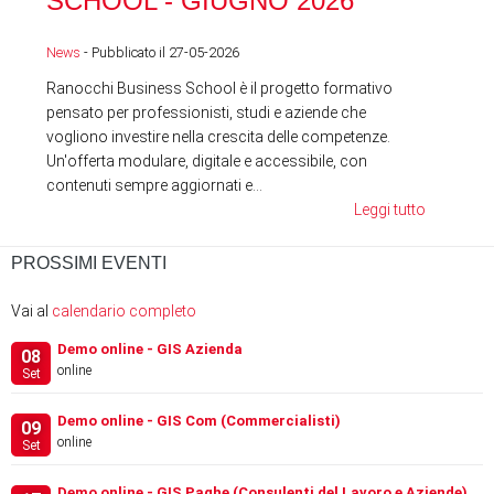
SCHOOL - GIUGNO 2026
News
News
- Pubblicato il 27-05-2026
Ranocchi Business School è il progetto formativo
pensato per professionisti, studi e aziende che
vogliono investire nella crescita delle competenze.
Un'offerta modulare, digitale e accessibile, con
contenuti sempre aggiornati e...
Leggi tutto
PROSSIMI EVENTI
Vai al
calendario completo
Demo online - GIS Azienda
08
online
Set
Demo online - GIS Com (Commercialisti)
09
online
Set
Demo online - GIS Paghe (Consulenti del Lavoro e Aziende)