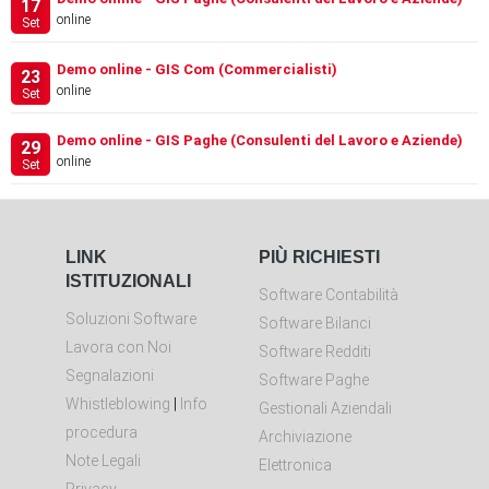
17
online
Set
Demo online - GIS Com (Commercialisti)
23
online
Set
Demo online - GIS Paghe (Consulenti del Lavoro e Aziende)
29
online
Set
LINK
PIÙ RICHIESTI
ISTITUZIONALI
Software Contabilità
Soluzioni Software
Software Bilanci
Lavora con Noi
Software Redditi
Segnalazioni
Software Paghe
Whistleblowing
|
Info
Gestionali Aziendali
procedura
Archiviazione
Note Legali
Elettronica
Privacy