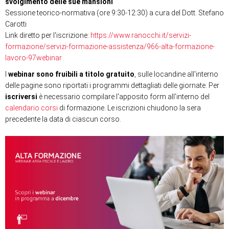
svolgimento delle sue mansioni
Sessione teorico-normativa (ore 9:30-12:30) a cura del Dott. Stefano
Carotti
Link diretto per l'iscrizione:
https://www.ranocchi.it/servizi-
formazione/servizi-formazione-assistenza/966-alta-formazione-
lavoro-97webinar
I
webinar sono fruibili a titolo gratuito
, sulle locandine all'interno
delle pagine sono riportati i programmi dettagliati delle giornate. Per
iscriversi
è necessario compilare l'apposito form all'interno del
calendario corsi
di formazione. Le iscrizioni chiudono la sera
precedente la data di ciascun corso.